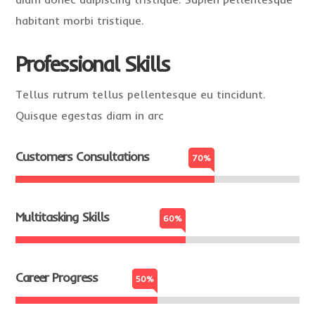
habitant morbi tristique.
Professional Skills
Tellus rutrum tellus pellentesque eu tincidunt.
Quisque egestas diam in arc
Customers Consultations
70%
70%
Multitasking Skills
60%
60%
Career Progress
50%
50%